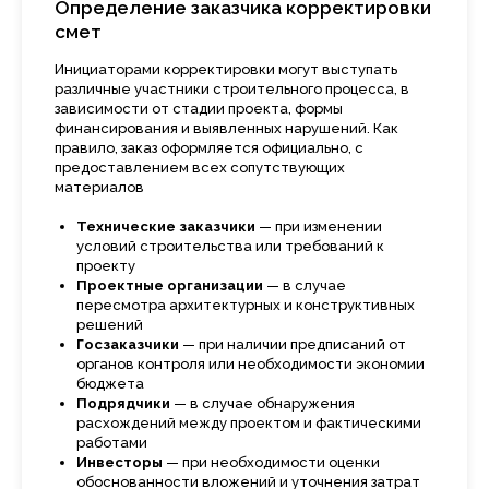
Определение заказчика корректировки
смет
Инициаторами корректировки могут выступать
различные участники строительного процесса, в
зависимости от стадии проекта, формы
финансирования и выявленных нарушений. Как
правило, заказ оформляется официально, с
предоставлением всех сопутствующих
материалов
ключевые этапы
Технические заказчики
— при изменении
В каких случаях вам
условий строительства или требований к
необходима наша услуга?
проекту
Проектные организации
— в случае
В современных условиях корректировка — это
пересмотра архитектурных и конструктивных
не просто техническая работа, а инструмент
решений
защиты интересов заказчика. Корректировка
Госзаказчики
— при наличии предписаний от
сметной документации от ООО «Сметный Центр
Девелопмент» помогает сохранить точность
органов контроля или необходимости экономии
расчётов, исключить завышения и перерасход,
бюджета
обеспечить актуальность бюджета
Подрядчики
— в случае обнаружения
на протяжении всего проекта.
Корректировка
расхождений между проектом и фактическими
сметной документации
в итоге становится
работами
гарантией предсказуемости и успешного
Инвесторы
— при необходимости оценки
завершения строительства
обоснованности вложений и уточнения затрат