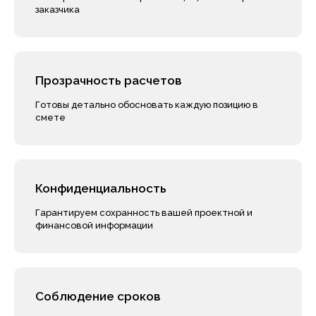
заказчика
Закажите
корректировку
сметной документации
прямо сейчас и получите
надежную финансовую
Прозрачность расчетов
основу для вашего успеха
Готовы детально обосновать каждую позицию в
смете
Заказать расчёт
Конфиденциальность
Гарантируем сохранность вашей проектной и
финансовой информации
Соблюдение сроков