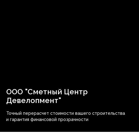
Политика конфиденциальности
Согласие на обработку
персональных данных
Правила использования cookie
© 2025 г. ООО "СМЕТНЫЙ
ЦЕНТР ДЕВЕЛОПМЕНТ". Все
права защищены
ООО "Сметный Центр
Девелопмент"
Точный перерасчет стоимости вашего строительства
и гарантия финансовой прозрачности