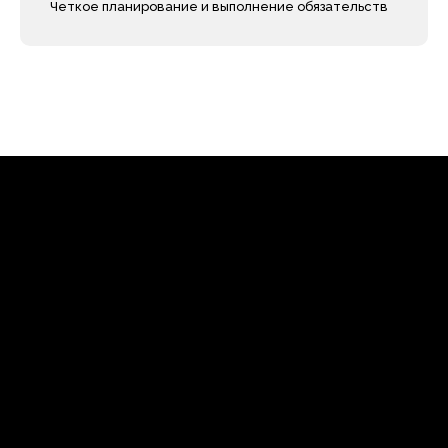
Четкое планирование и выполнение обязательств
Телефон
Навигация
8 (495) 532-99-91
Главная
Услуги для заказчиков
Адрес офиса
Услуги для подрячиков
г. Москва,
Шмитовский проезд,
О компании
д 39 к 3, помещ 28К
Блог
Каналы
Контакты
Почта
Мессенджер
INFO@CENTERSMET.RU
Реквизиты компании:
ООО "СМЕТНЫЙ ЦЕНТР
ДЕВЕЛОПМЕНТ"
ОГРН: 1257700286205
ИНН: 9703214852