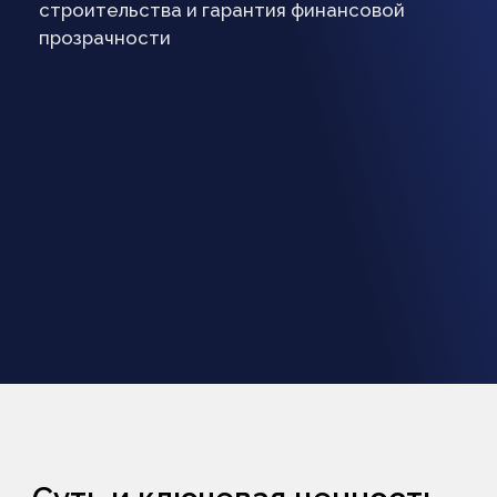
Суть и ключевая ценность
Корректировка сметной документации
требуется в ряде случаев, когда выявляются
отклонения от нормативных требований,
изменения в проектных решениях или
необходимость приведения сметы
в соответствие с текущими условиями
финансирования. ООО «Сметный Центр
Девелопмент» правильно пониманиет
поводы для корректировки и позволяет
избежать рисков на стадии реализации.
Поскольку корректировка сметной
документации имеет как технический, так
и юридический смысл, поскольку влияет